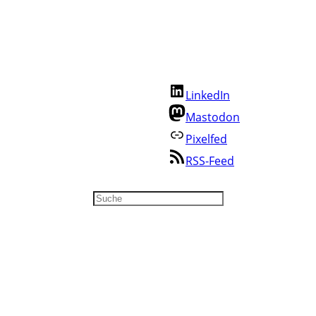
Fediverse
Mentoring
Beispiele
Anderswo
Über mich
Annette folgen:
Kontakt
LinkedIn
Cookie-Richtlinie
Datenschutz
Mastodon
Impressum
Pixelfed
RSS-Feed
Suchen
Blog im Fediverse folgen