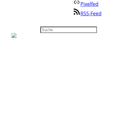
Impressum
Pixelfed
RSS-Feed
Suchen
Annette Schwindt
@as-digitalblog@www.annetteschwindt.digital
Blog im Fediverse folgen
Hier trötet das Blog von annetteschwindt.digital
ganz automatisch. Antworten auf diese Tröts
erscheinen nach Freigabe auch direkt im Blog als
Kommentar. Wenn Du mit der menschlichen
Annette tröten willst, findest Du sie unter
@annette@bonn.social
71
Beiträge