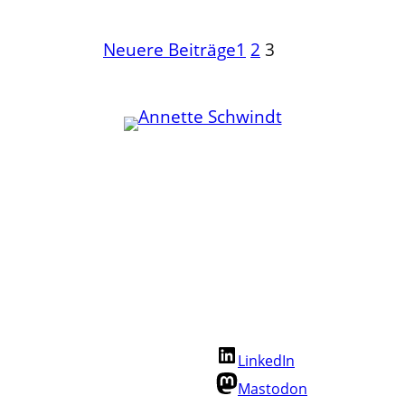
Neuere Beiträge
1
2
3
Kommunikation
Publikationen
Community
Zusammenarbeit
WordPress
Zuschalten
Fediverse
Mentoring
Beispiele
Anderswo
Über mich
Annette folgen:
Kontakt
LinkedIn
Cookie-Richtlinie
Datenschutz
Mastodon