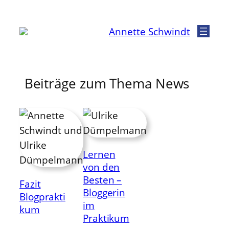
Zum
Inhalt
Annette Schwindt
springen
Beiträge zum Thema News
Lernen
von den
Besten –
Fazit
Bloggerin
Blogprakti
im
kum
Praktikum