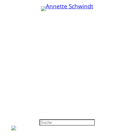
Kommunikation
Publikationen
Community
Zusammenarbeit
WordPress
Zuschalten
Fediverse
Mentoring
Beispiele
Anderswo
Über mich
Annette folgen:
Kontakt
LinkedIn
Cookie-Richtlinie
Mastodon
Datenschutz
Pixelfed
Impressum
RSS-Feed
Suchen