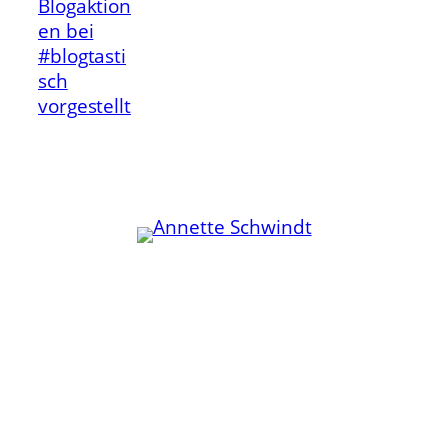
Blogaktion
en bei
#blogtasti
sch
vorgestellt
Kommunikation
Publikationen
Community
Zusammenarbeit
WordPress
Zuschalten
Fediverse
Mentoring
Beispiele
Anderswo
Über mich
Annette folgen: