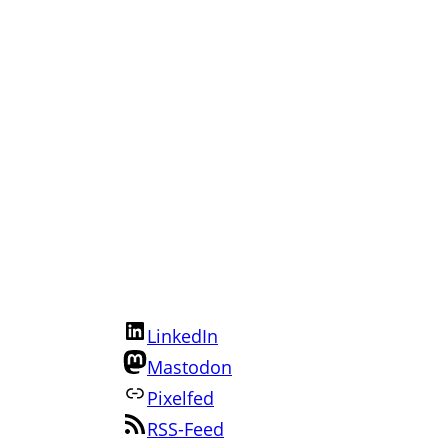
Annette folgen:
LinkedIn
Mastodon
Pixelfed
RSS-Feed