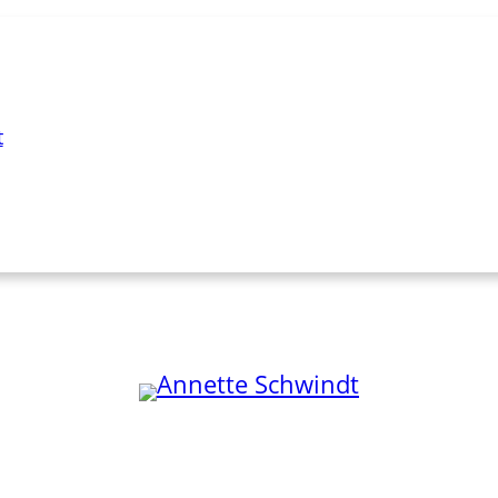
t
, der Dich in Sachen Kommunikation oder Publikation als 
ung, der Dich und Dein Projekt wirklich unterstützt? Dann bi
onen
Über mich
arbeit
Kontakt