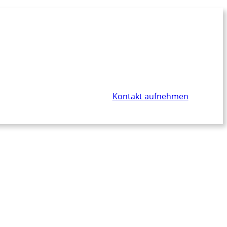
Dialogpartnerin begleitet? Jemanden mit
st Du bei mir genau richtig. –
Kontakt aufnehmen
Annette folgen: