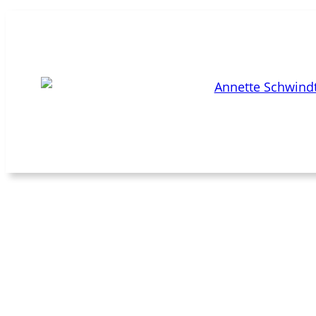
Dieser Beitrag wurde geschrieben von
Annette Schwind
Du suchst jemanden
langjähriger Erfahr
Kommunikation
Publikati
Community
Zusammen