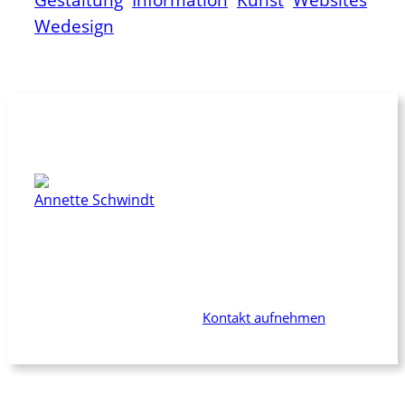
Wedesign
Dieser Beitrag wurde geschrieben von
Annette Schwindt
Du suchst jemanden, der Dich in Sachen
Kommunikation oder Publikation als Dialogpartnerin
begleitet? Jemanden mit langjähriger Erfahrung, der
Dich und Dein Projekt wirklich unterstützt? Dann bist
Du bei mir genau richtig. –
Kontakt aufnehmen