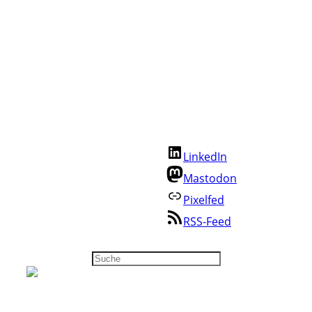
Kommunikation
Publikationen
Community
Zusammenarbeit
WordPress
Zuschalten
Fediverse
Mentoring
Beispiele
Anderswo
Über mich
Annette folgen:
Kontakt
LinkedIn
Cookie-Richtlinie
Datenschutz
Mastodon
Impressum
Pixelfed
RSS-Feed
Suchen
Annette Schwindt
@as-digitalblog@www.annetteschwindt.digital