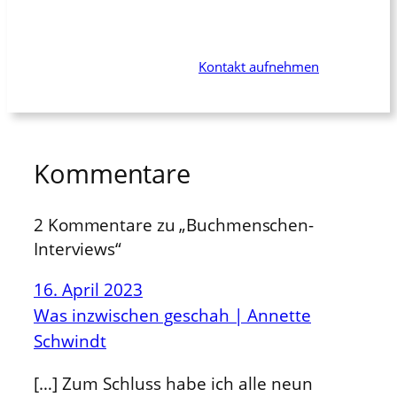
Kommunikation oder Publikation als Dialogpartnerin
begleitet? Jemanden mit langjähriger Erfahrung, der
Dich und Dein Projekt wirklich unterstützt? Dann bist
Du bei mir genau richtig. –
Kontakt aufnehmen
Kommentare
2 Kommentare zu „Buchmenschen-
Interviews“
16. April 2023
Was inzwischen geschah | Annette
Schwindt
[…] Zum Schluss habe ich alle neun