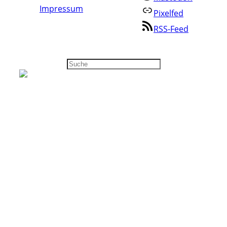
Impressum
Pixelfed
RSS-Feed
Suchen
Annette Schwindt
@as-digitalblog@www.annetteschwindt.digital
Blog im Fediverse folgen
Hier trötet das Blog von annetteschwindt.digital
ganz automatisch. Antworten auf diese Tröts
erscheinen nach Freigabe auch direkt im Blog als
Kommentar. Wenn Du mit der menschlichen
Annette tröten willst, findest Du sie unter
@annette@bonn.social