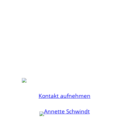
Du suchst jemanden, der Dich in Sachen
Kommunikation oder Publikation als
Dialogpartnerin begleitet? Jemanden mit
langjähriger Erfahrung, der Dich und
Dein Projekt wirklich unterstützt?
Dann bist Du bei mir genau richtig.
Kontakt aufnehmen
Kommunikation
Publikationen