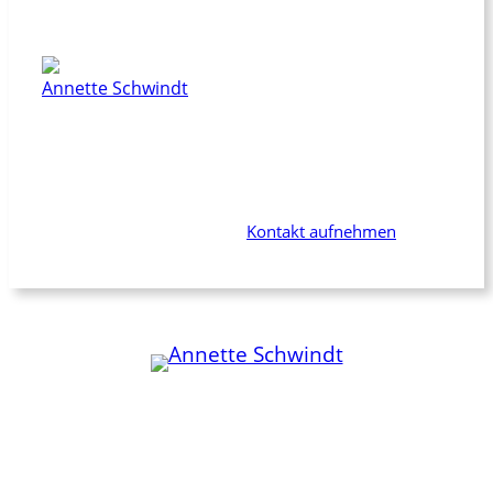
Dieser Beitrag wurde geschrieben von
Annette Schwindt
Du suchst jemanden, der Dich in Sachen
Kommunikation oder Publikation als Dialogpartnerin
begleitet? Jemanden mit langjähriger Erfahrung, der
Dich und Dein Projekt wirklich unterstützt? Dann bist
Du bei mir genau richtig. –
Kontakt aufnehmen
Kommunikation
Publikationen
Community
Zusammenarbeit
WordPress
Zuschalten